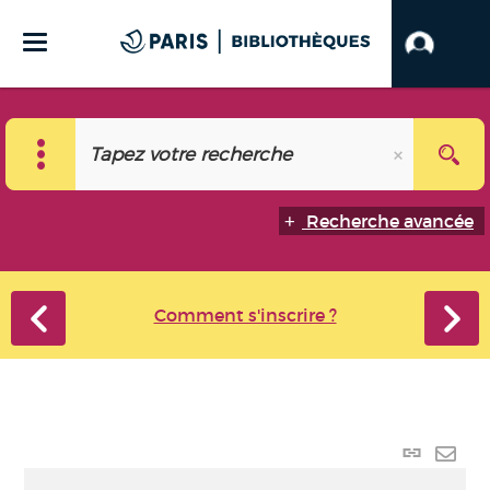
Recherche avancée
Comment s'inscrire ?
Lien p
Envo