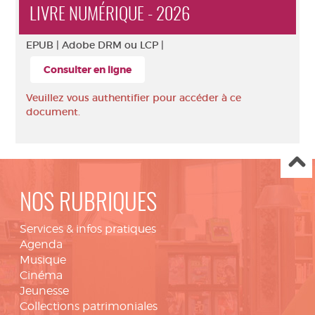
LIVRE NUMÉRIQUE - 2026
EPUB |
Adobe DRM ou LCP |
Consulter en ligne
Veuillez vous authentifier pour accéder à ce
document.
NOS RUBRIQUES
Services & infos pratiques
Agenda
Musique
Cinéma
Jeunesse
Collections patrimoniales