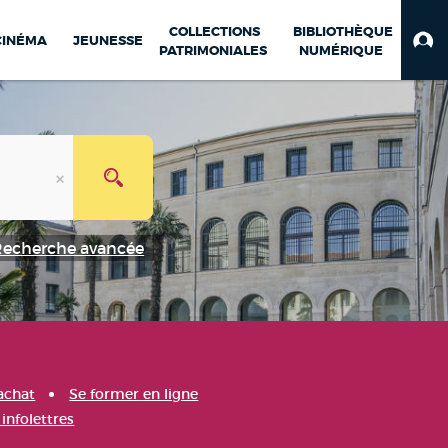
COLLECTIONS
BIBLIOTHÈQUE
CINÉMA
JEUNESSE
PATRIMONIALES
NUMÉRIQUE
Recherche avancée
achat
Se former en ligne
infolettres