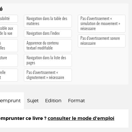
té
ibilité
Navigation dans la table des
Pas d’avertissement «
matières
simulation de mouvement »
sible aux
nécessaire
 de la vue
Navigation dans l’index
Pas d’avertissement sonore
s
Apparence du contenu
nécessaire
lles
textuel modifiable
cture
Navigation dans la liste des
pages
elle
Pas d’avertissement «
t
clignotement » nécessaire
d'emprunt
Sujet
Edition
Format
prunter ce livre ?
consulter le mode d'emploi