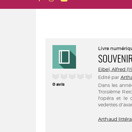
Livre numériq
SOUVENIR
Eibel, Alfred (
/5
Edité par
Artha
0
avis
Dans les année
Troisième Rei
l'opéra et le
vedettes d'ava
Arthaud littér