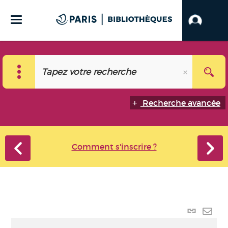
Recherche avancée
Comment s'inscrire ?
Lien p
Envo