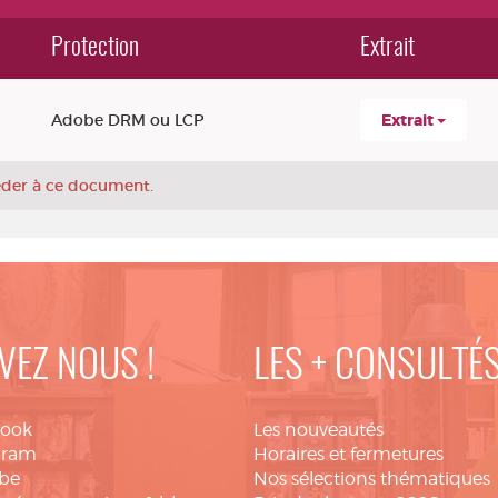
Protection
Extrait
Adobe DRM ou LCP
Extrait
céder à ce document.
VEZ NOUS !
LES + CONSULTÉ
book
Les nouveautés
gram
Horaires et fermetures
be
Nos sélections thématiques