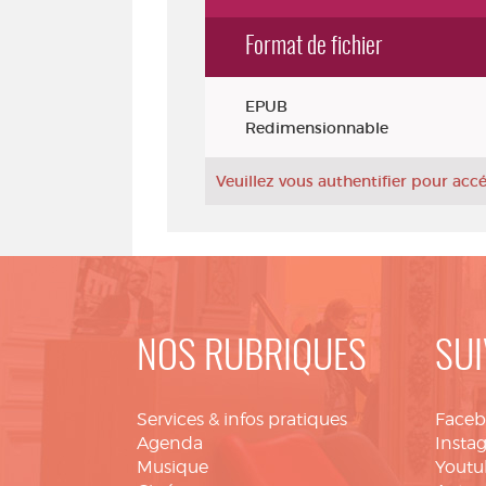
Format de fichier
Exemplaires
EPUB
Redimensionnable
Veuillez vous authentifier pour ac
NOS RUBRIQUES
SUI
Services & infos pratiques
Face
Agenda
Insta
Musique
Youtu