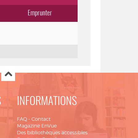
Emprunter
S
INFORMATIONS
FAQ
-
Contact
Magazine EnVue
Des bibliothèques accessibles