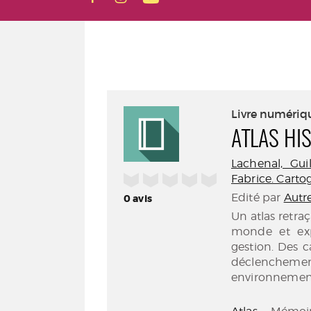
Livre numériq
ATLAS HI
Lachenal, Gui
/5
Fabrice. Cart
Edité par
Autr
0
avis
Un atlas retraç
monde et expl
gestion. Des 
déclenchement,
environnemen