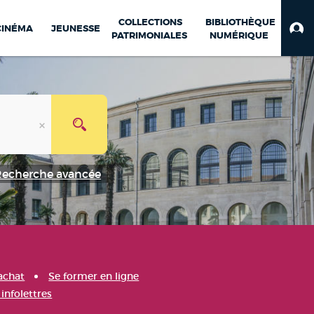
COLLECTIONS
BIBLIOTHÈQUE
CINÉMA
JEUNESSE
PATRIMONIALES
NUMÉRIQUE
Recherche avancée
achat
Se former en ligne
infolettres