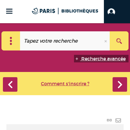
Recherche avancée
Comment s'inscrire ?
Lien p
Envo