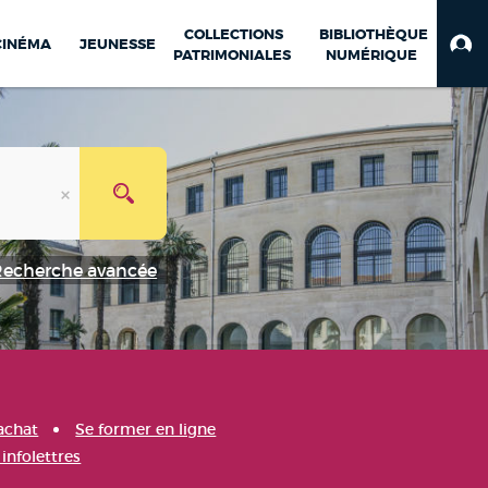
COLLECTIONS
BIBLIOTHÈQUE
CINÉMA
JEUNESSE
PATRIMONIALES
NUMÉRIQUE
Recherche avancée
achat
Se former en ligne
infolettres