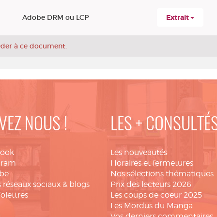
Adobe DRM ou LCP
Extrait
céder à ce document.
VEZ NOUS !
LES + CONSULTÉ
book
Les nouveautés
gram
Horaires et fermetures
be
Nos sélections thématiques
 réseaux sociaux & blogs
Prix des lecteurs 2026
folettres
Les coups de coeur 2025
Les Mordus du Manga
Vos derniers commentaires