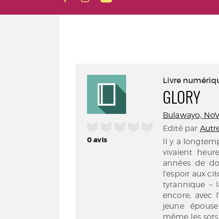
Livre numériq
GLORY
Bulawayo, NoVi
/5
Edité par
Autr
0
avis
Il y a longtem
vivaient heur
années de dom
l’espoir aux ci
tyrannique – 
encore, avec 
jeune épouse 
même les sots 