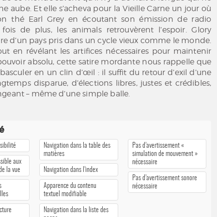
e aube. Et elle s’acheva pour la Vieille Carne un jour où
son thé Earl Grey en écoutant son émission de radio
fois de plus, les animals retrouvèrent l’espoir. Glory
oire d’un pays pris dans un cycle vieux comme le monde.
out en révélant les artifices nécessaires pour maintenir
n pouvoir absolu, cette satire mordante nous rappelle que
 basculer en un clin d’œil : il suffit du retour d’exil d’une
ngtemps disparue, d’élections libres, justes et crédibles,
ngeant – même d’une simple balle.
té
ibilité
Navigation dans la table des
Pas d’avertissement «
matières
simulation de mouvement »
sible aux
nécessaire
 de la vue
Navigation dans l’index
Pas d’avertissement sonore
s
Apparence du contenu
nécessaire
lles
textuel modifiable
cture
Navigation dans la liste des