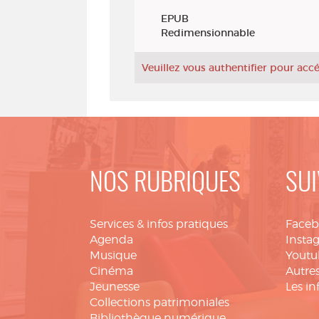
Exemplaires
EPUB
Redimensionnable
Veuillez vous authentifier pour ac
NOS RUBRIQUES
SUI
Services & infos pratiques
Face
Agenda
Insta
Musique
Youtu
Cinéma
Autres
Jeunesse
Les in
Collections patrimoniales
Bibliothèque numérique