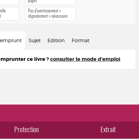
pages
elle
Pas d’avertissement «
t
clignotement » nécessaire
d'emprunt
Sujet
Edition
Format
prunter ce livre ?
consulter le mode d'emploi
Protection
Extrait