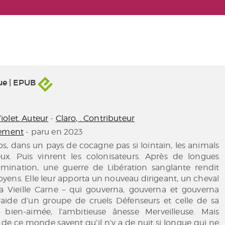
ue | EPUB
olet. Auteur
-
Claro, . Contributeur
ement
- paru en 2023
ps, dans un pays de cocagne pas si lointain, les animals
eux. Puis vinrent les colonisateurs. Après de longues
ination, une guerre de Libération sanglante rendit
toyens. Elle leur apporta un nouveau dirigeant, un cheval
la Vieille Carne – qui gouverna, gouverna et gouverna
l’aide d’un groupe de cruels Défenseurs et celle de sa
bien-aimée, l’ambitieuse ânesse Merveilleuse. Mais
de ce monde savent qu’il n’y a de nuit si longue qui ne