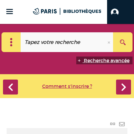
Recherche avancée
Comment s'inscrire ?
Lien p
Envo