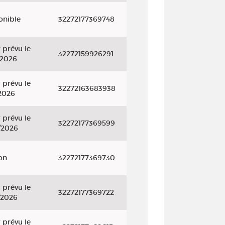
onible
32272177369748
 prévu le
32272159926291
/2026
 prévu le
32272163683938
2026
 prévu le
32272177369599
/2026
on
32272177369730
 prévu le
32272177369722
/2026
 prévu le