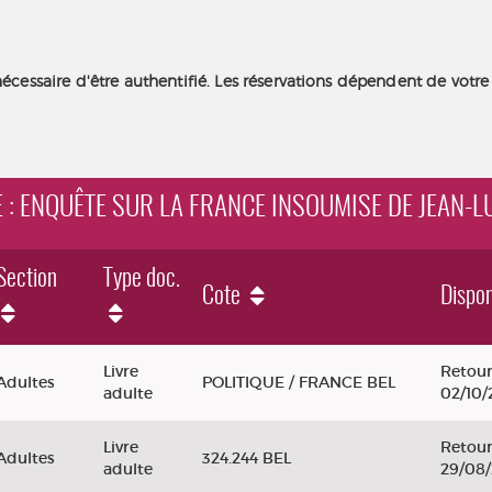
nécessaire d'être authentifié. Les réservations dépendent de votre
TE : ENQUÊTE SUR LA FRANCE INSOUMISE DE JEAN
Section
Type doc.
Cote
Dispon
ête sur La France insoumise de Jean-Luc Mélenchon
Livre
Retour
Adultes
POLITIQUE / FRANCE BEL
adulte
02/10/
Livre
Retour
Adultes
324.244 BEL
adulte
29/08