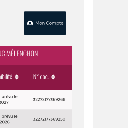
Mon Compte
-LUC MÉLENCHON
ibilité
N° doc.
 prévu le
32272177369268
2027
 prévu le
32272177369250
/2026