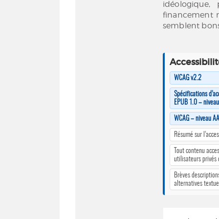
idéologique, 
financement n
semblent bons 
Accessibili
WCAG v2.2
Spécifications d’ac
EPUB 1.0 – nivea
WCAG – niveau A
Résumé sur l’access
Tout contenu acces
utilisateurs privés
Brèves description
alternatives textue