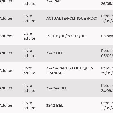
Adultes
324 PAR
adulte
26/05
Livre
Retour
Adultes
ACTUALITE/POLITIQUE (RDC)
adulte
12/09/
Livre
Adultes
POLITIQUE/POLITIQUE
En ray
adulte
Livre
Retour
Adultes
324.2 BEL
adulte
05/09
Livre
324.94 PARTIS POLITIQUES
Retour
Adultes
adulte
FRANCAIS
29/09
Livre
Retour
Adultes
324.244 BEL
adulte
23/09
Livre
Retour
Adultes
324.2 BEL
adulte
15/09/