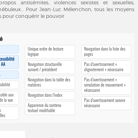
propos antisémites, violences sexistes et sexuelles,
ébuleux... Pour Jean-Luc Mélenchon, tous les moyens
pour conquérir le pouvoir.
té
Unique ordre de lecture
Navigation dans la liste des
logique
pages
cessibilité
u AA
Navigation structurelle
Pas d’avertissement «
suivant / précédent
clignotement » nécessaire
A
Navigation dans la table des
Pas d’avertissement «
ibilité
matières
simulation de mouvement »
nécessaire
sible aux
Navigation dans l’index
 de la vue
Pas d’avertissement sonore
Apparence du contenu
nécessaire
s
textuel modifiable
lles