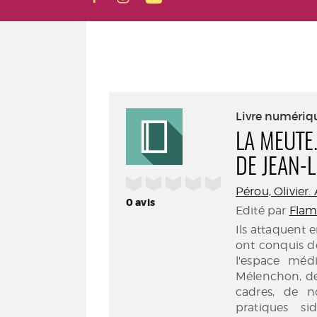
Livre numériq
LA MEUTE
DE JEAN-
/5
Pérou, Olivier.
0
avis
Edité par
Flam
Ils attaquent
ont conquis de
l'espace méd
Mélenchon, de
cadres, de n
pratiques si