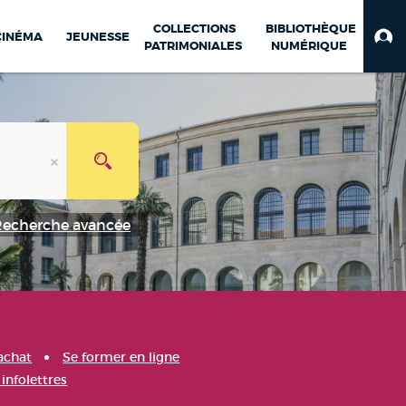
COLLECTIONS
BIBLIOTHÈQUE
CINÉMA
JEUNESSE
PATRIMONIALES
NUMÉRIQUE
Recherche avancée
achat
Se former en ligne
infolettres