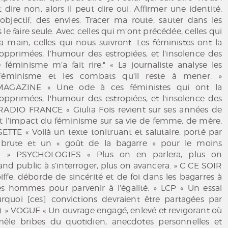
t dire non, alors il peut dire oui. Affirmer une identité,
objectif, des envies. Tracer ma route, sauter dans les
 le faire seule. Avec celles qui m’ont précédée, celles qui
 main, celles qui nous suivront. Les féministes ont la
 opprimées, l’humour des estropiées, et l’insolence des
e féminisme m’a fait rire." « La journaliste analyse les
 féminisme et les combats qu’il reste à mener. »
MAGAZINE « Une ode à ces féministes qui ont la
 opprimées, l'humour des estropiées, et l'insolence des
» RADIO FRANCE « Giulia Foïs revient sur ses années de
et l’impact du féminisme sur sa vie de femme, de mère,
SETTE « Voilà un texte tonitruant et salutaire, porté par
é brute et un « goût de la bagarre » pour le moins
. » PSYCHOLOGIES « Plus on en parlera, plus on
nd public à s’interroger, plus on avancera. » C CE SOIR
oiffe, déborde de sincérité et de foi dans les bagarres à
s hommes pour parvenir à l’égalité. » LCP « Un essai
rquoi [ces] convictions devraient être partagées par
s). » VOGUE « Un ouvrage engagé, enlevé et revigorant où
 mêle bribes du quotidien, anecdotes personnelles et