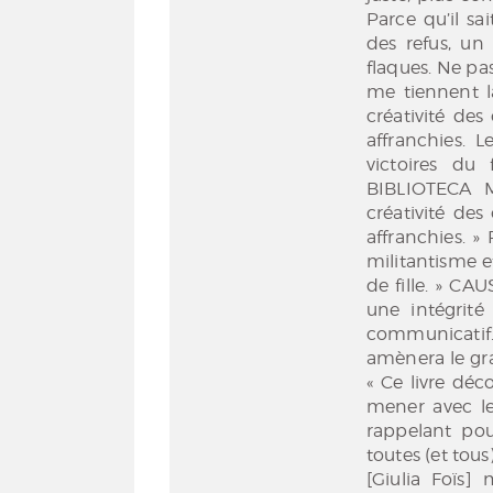
Parce qu’il sai
des refus, un 
flaques. Ne pas
me tiennent la
créativité des
affranchies. L
victoires du
BIBLIOTECA 
créativité des
affranchies. 
militantisme 
de fille. » CAU
une intégrit
communicatif
amènera le gra
« Ce livre déc
mener avec le
rappelant pou
toutes (et tou
[Giulia Foïs]