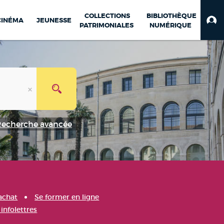
COLLECTIONS
BIBLIOTHÈQUE
CINÉMA
JEUNESSE
PATRIMONIALES
NUMÉRIQUE
Recherche avancée
achat
Se former en ligne
infolettres