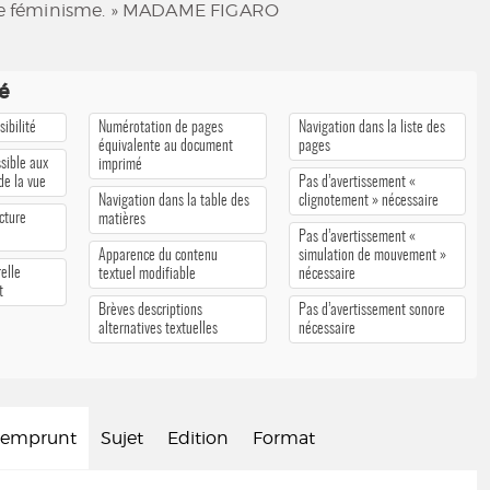
r le féminisme. » MADAME FIGARO
té
ibilité
Numérotation de pages
Navigation dans la liste des
équivalente au document
pages
sible aux
imprimé
 de la vue
Pas d’avertissement «
Navigation dans la table des
clignotement » nécessaire
cture
matières
Pas d’avertissement «
Apparence du contenu
simulation de mouvement »
elle
textuel modifiable
nécessaire
t
Brèves descriptions
Pas d’avertissement sonore
alternatives textuelles
nécessaire
d'emprunt
Sujet
Edition
Format