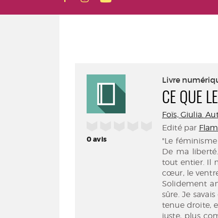
Livre numériq
CE QUE LE
Foïs, Giulia. Au
/5
Edité par
Flam
0
avis
"Le féminisme
De ma liberté
tout entier. Il
cœur, le ventre
Solidement anc
sûre. Je savais
tenue droite, 
juste, plus com