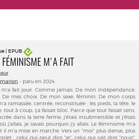
ue | EPUB
 FÉMINISME M'A FAIT
teur
marion
- paru en 2024
 m’a fait jouir. Comme jamais. De mon indépendance.
. De mes choix. De mon sexe, féminin. De mon corps
 m’a ramassée, centrée, reconstituée : les pieds, la tête, le
, tout à coup, ça faisait bloc. Parce que tout faisait sens.
rée dans la terre ferme, j’étais insubmersible et j’étais
 où j’allais, je savais pourquoi j’y allais. Le féminisme m’a
et il m’a mise en marche. Vers un “moi” plus dense, plus
plet : celui qui peut dire “je”, celui qui sait dire “nous”.