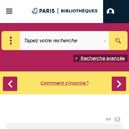
Recherche avancée
Comment s'inscrire ?
Lien p
Envo