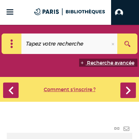
Recherche avancée
Comment s'inscrire ?
Lien p
Envo