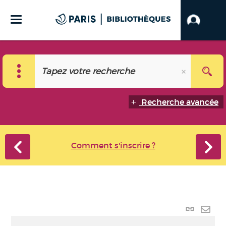
Recherche avancée
Comment s'inscrire ?
Lien p
Envo