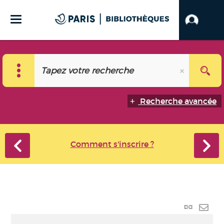
Recherche avancée
Comment s'inscrire ?
Lien p
Envo