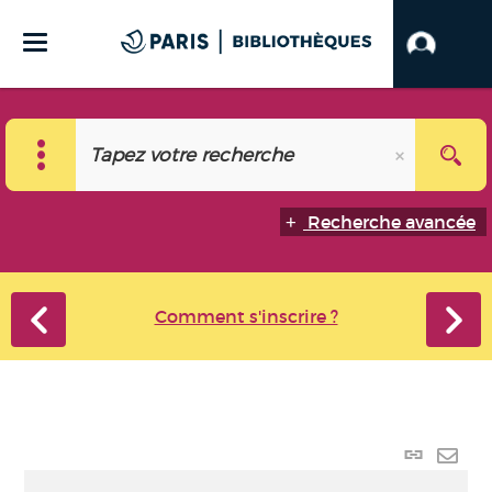
Recherche avancée
Comment s'inscrire ?
Lien p
Envo