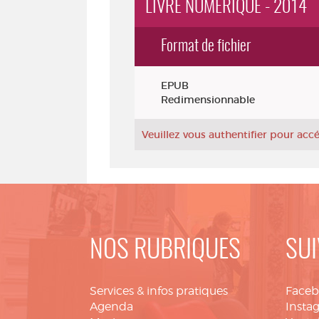
LIVRE NUMÉRIQUE - 2014
Format de fichier
Exemplaires
EPUB
Redimensionnable
Veuillez vous authentifier pour ac
NOS RUBRIQUES
SUI
Services & infos pratiques
Face
Agenda
Insta