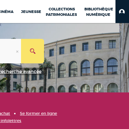
COLLECTIONS
BIBLIOTHÈQUE
CINÉMA
JEUNESSE
PATRIMONIALES
NUMÉRIQUE
Recherche avancée
achat
Se former en ligne
infolettres