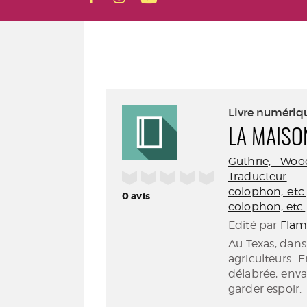
Livre numériq
LA MAISO
Guthrie, Wood
/5
Traducteur
colophon, etc.
0
avis
colophon, etc.
Edité par
Flam
Au Texas, dans
agriculteurs. 
délabrée, enva
garder espoir.