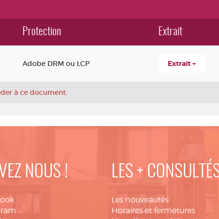
Protection
Extrait
Adobe DRM ou LCP
Extrait
céder à ce document.
VEZ NOUS !
LES + CONSULTÉ
book
Les nouveautés
gram
Horaires et fermetures