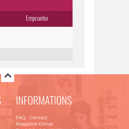
Emprunter
S
INFORMATIONS
FAQ
-
Contact
Magazine EnVue