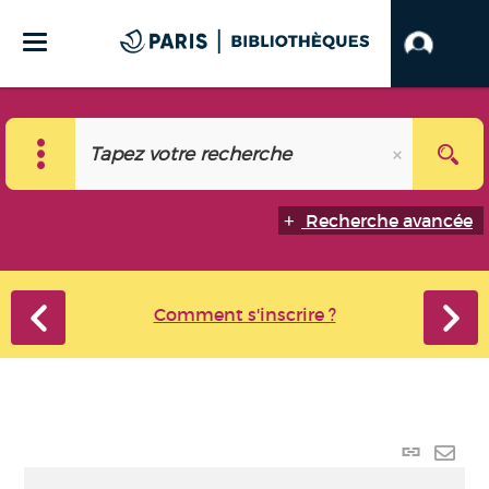
Recherche avancée
Comment s'inscrire ?
Lien p
Envo