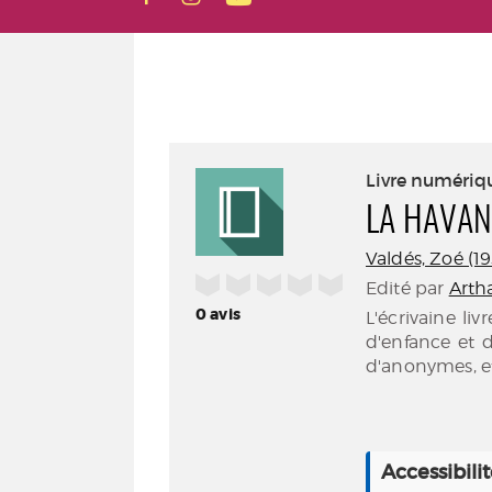
Livre numériq
LA HAVA
Valdés, Zoé (195
/5
Edité par
Artha
0
avis
L'écrivaine li
d'enfance et d
d'anonymes, et
Accessibili