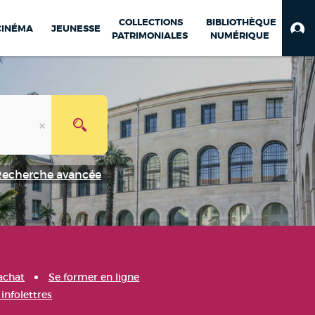
COLLECTIONS
BIBLIOTHÈQUE
CINÉMA
JEUNESSE
PATRIMONIALES
NUMÉRIQUE
Recherche avancée
achat
Se former en ligne
infolettres