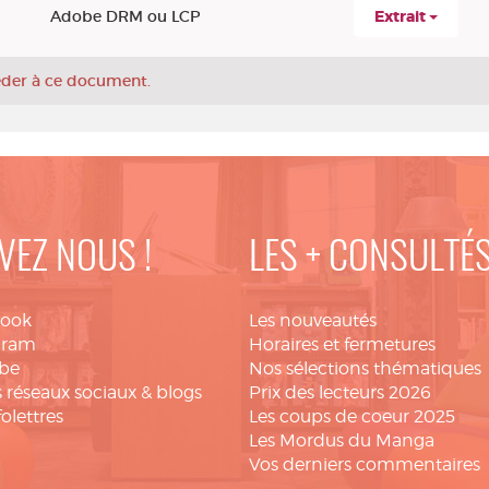
Adobe DRM ou LCP
Extrait
céder à ce document.
VEZ NOUS !
LES + CONSULTÉ
book
Les nouveautés
gram
Horaires et fermetures
be
Nos sélections thématiques
 réseaux sociaux & blogs
Prix des lecteurs 2026
folettres
Les coups de coeur 2025
Les Mordus du Manga
Vos derniers commentaires