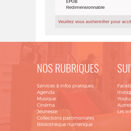
EPUB
Redimensionnable
Veuillez vous authentifier pour ac
NOS RUBRIQUES
SUI
Services & infos pratiques
Face
Agenda
Insta
Musique
Youtu
Cinéma
Autres
Jeunesse
Les in
Collections patrimoniales
Bibliothèque numérique