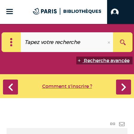
Recherche avancée
Comment s'inscrire ?
Lien p
Envo