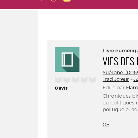
Livre numériq
VIES DES
Suétone (0069
/5
Traducteur
-
G
Edité par
Flam
0
avis
Chroniques bi
ou politiques 
politique et a
GF