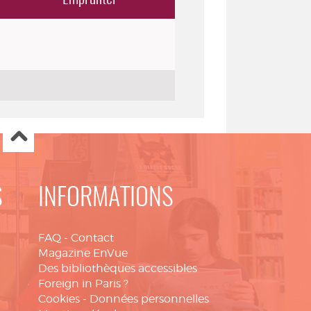
S
INFORMATIONS
FAQ
-
Contact
Magazine EnVue
Des bibliothèques accessibles
Foreign in Paris ?
Cookies
-
Données personnelles