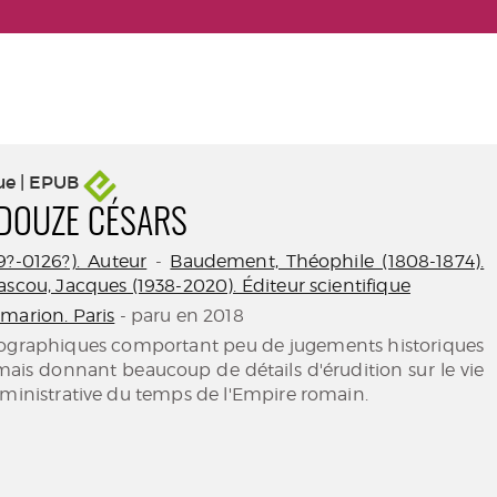
ue | EPUB
 DOUZE CÉSARS
?-0126?). Auteur
-
Baudement, Théophile (1808-1874).
ascou, Jacques (1938-2020). Éditeur scientifique
marion. Paris
- paru en 2018
ographiques comportant peu de jugements historiques
mais donnant beaucoup de détails d'érudition sur le vie
dministrative du temps de l'Empire romain.