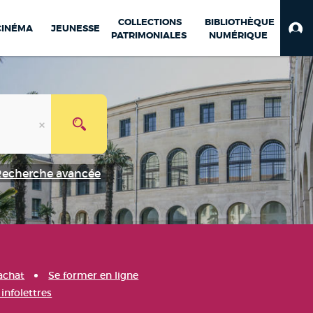
COLLECTIONS
BIBLIOTHÈQUE
CINÉMA
JEUNESSE
PATRIMONIALES
NUMÉRIQUE
Recherche avancée
achat
Se former en ligne
infolettres