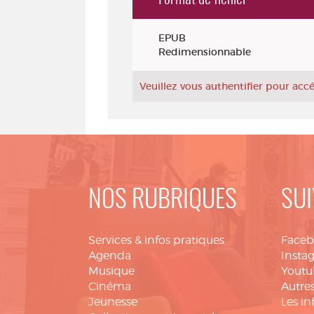
Exemplaires
EPUB
Redimensionnable
Veuillez vous authentifier pour ac
NOS RUBRIQUES
SUI
Services & infos pratiques
Face
Agenda
Insta
Musique
Youtu
Cinéma
Autres
Jeunesse
Les in