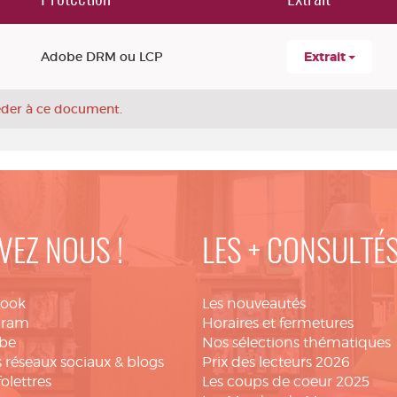
Adobe DRM ou LCP
Extrait
céder à ce document.
VEZ NOUS !
LES + CONSULTÉ
book
Les nouveautés
gram
Horaires et fermetures
be
Nos sélections thématiques
 réseaux sociaux & blogs
Prix des lecteurs 2026
folettres
Les coups de coeur 2025