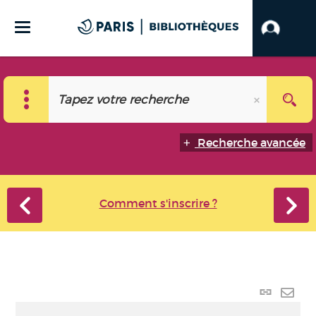
Recherche avancée
Comment s'inscrire ?
Lien p
Envo