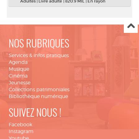
Adultes
|
Livre adulte
|
820.9 MIL
|
En rayon
NOS RUBRIQUES
Services & infos pratiques
Agenda
Musique
Cinéma
Jeunesse
Collections patrimoniales
Bibliothèque numérique
SUIVEZ NOUS !
Facebook
Instagram
Youtube