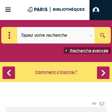
Recherche avancée
Comment s'inscrire ?
Lien p
Envo