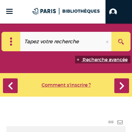
Recherche avancée
Comment s'inscrire ?
Lien p
Envo