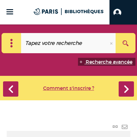
Recherche avancée
Comment s'inscrire ?
Lien p
Envo