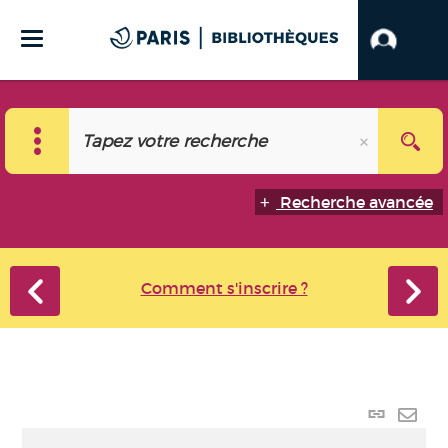
Recherche avancée
Comment s'inscrire ?
Lien p
Envo