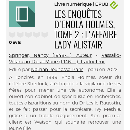
Livre numérique | EPUB
LES ENQUÊTES
D'ENOLA HOLMES,
/5
TOME 2 : L'AFFAIRE
0
avis
LADY ALISTAIR
Springer, Nancy (1948-....). Auteur
-
Vassallo-
Villaneau, Rose-Marie (1946-....). Traducteur
Edité par
Nathan Jeunesse. Paris
- paru en 2022
A Londres, en 1889, Enola Holmes, soeur du
célèbre Sherlock, a échappé à la vigilance de ses
frères pour mener une vie autonome. Elle a
ouvert son cabinet de spécialiste en recherches,
toutes disparitions au nom du Dr Leslie Ragostin,
et se fait passer pour la secrétaire, Ivy Meshle,
grâce à un habile déguisement. Son premier
client est Watson qui souhaite retrouver une
jeune fille.