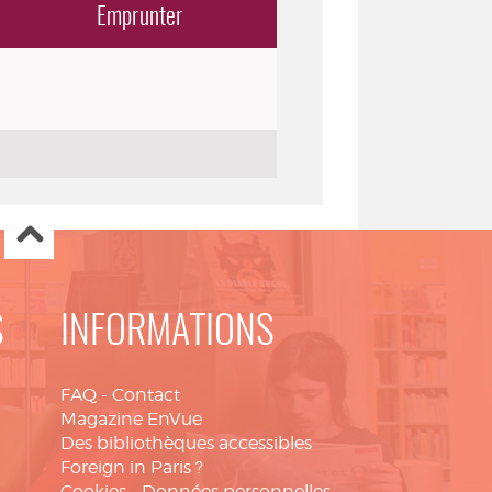
Emprunter
S
INFORMATIONS
FAQ
-
Contact
Magazine EnVue
Des bibliothèques accessibles
Foreign in Paris ?
Cookies
-
Données personnelles