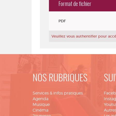
Format de fichier
Exemplaires
PDF
Veuillez vous authentifier pour ac
NOS RUBRIQUES
SUI
Services & infos pratiques
Face
Agenda
Insta
Musique
Youtu
Cinéma
Autres
Jeunesse
Les in