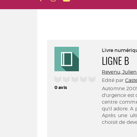
Livre numériq
LIGNE B
Revenu, Julien (
/5
Edité par
Cast
0
avis
Automne 2005, 
d'urgence est 
centre commerc
qu'il adore. A 
Après une ulti
choisit de dev