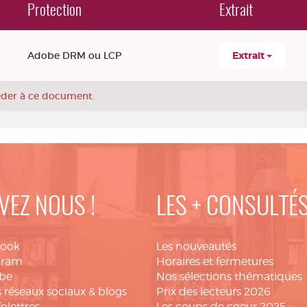
Protection
Extrait
Adobe DRM ou LCP
Extrait
céder à ce document.
VEZ NOUS !
LES + CONSULTÉ
book
Les nouveautés
gram
Horaires et fermetures
be
Nos sélections thématiques
 réseaux sociaux & blogs
Prix des lecteurs 2026
folettres
Les coups de coeur 2025