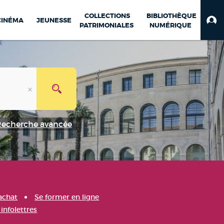
COLLECTIONS
BIBLIOTHÈQUE
CINÉMA
JEUNESSE
PATRIMONIALES
NUMÉRIQUE
Recherche avancée
achat
Se former en ligne
infolettres