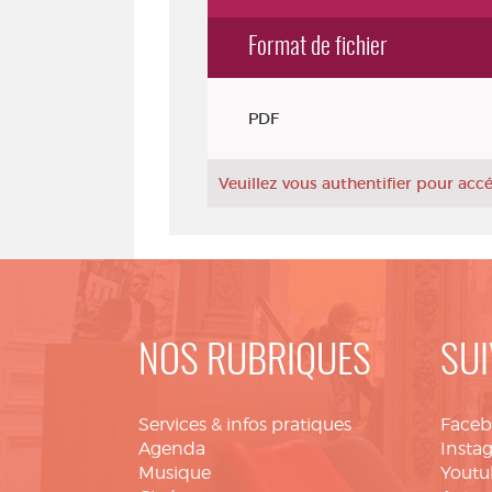
Format de fichier
Exemplaires
PDF
Veuillez vous authentifier pour ac
NOS RUBRIQUES
SUI
Services & infos pratiques
Face
Agenda
Insta
Musique
Youtu