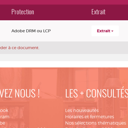
Protection
Extrait
Adobe DRM ou LCP
Extrait
céder à ce document.
VEZ NOUS !
LES + CONSULTÉ
book
Les nouveautés
gram
Horaires et fermetures
be
Nos sélections thématiques