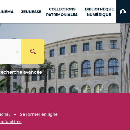
COLLECTIONS
BIBLIOTHÈQUE
CINÉMA
JEUNESSE
PATRIMONIALES
NUMÉRIQUE
Recherche avancée
achat
Se former en ligne
infolettres