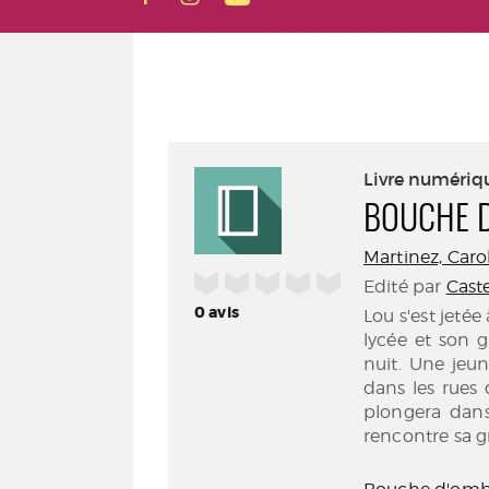
Livre numériq
BOUCHE D
Martinez, Carole
/5
Edité par
Cast
0
avis
Lou s'est jetée
lycée et son 
nuit. Une jeu
dans les rues
plongera dans 
rencontre sa g