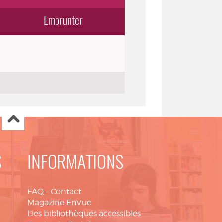
Emprunter
S
INFORMATIONS
FAQ
-
Contact
Magazine EnVue
Des bibliothèques accessibles