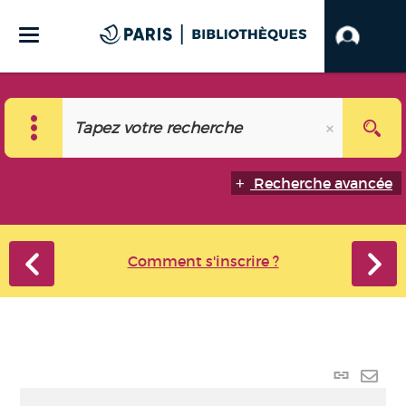
Recherche avancée
Comment s'inscrire ?
Lien p
Envo