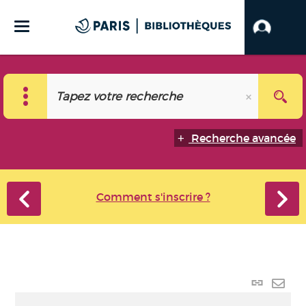
Recherche avancée
Comment s'inscrire ?
Lien p
Envo