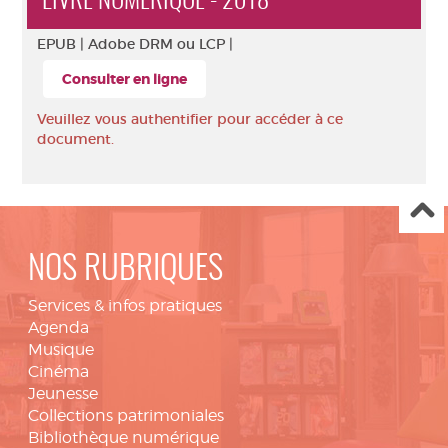
LIVRE NUMÉRIQUE - 2018
EPUB |
Adobe DRM ou LCP |
Consulter en ligne
Veuillez vous authentifier pour accéder à ce
document.
NOS RUBRIQUES
Services & infos pratiques
Agenda
Musique
Cinéma
Jeunesse
Collections patrimoniales
Bibliothèque numérique