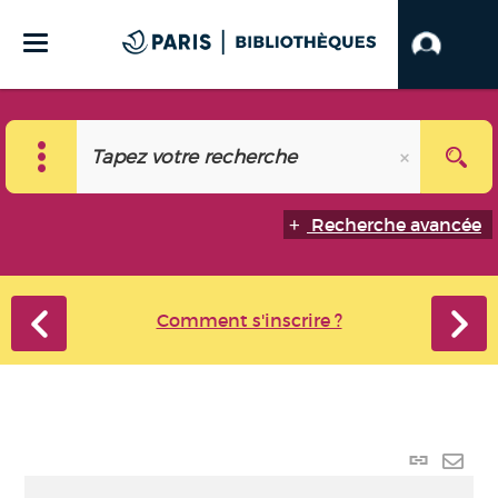
Recherche avancée
Comment s'inscrire ?
Lien p
Envo