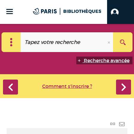
Recherche avancée
Comment s'inscrire ?
Lien p
Envo