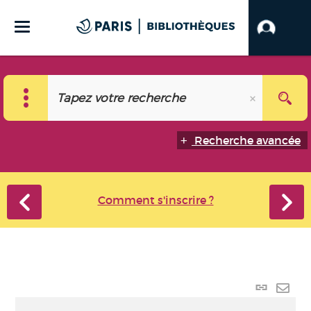
Recherche avancée
Comment s'inscrire ?
Lien p
Envo