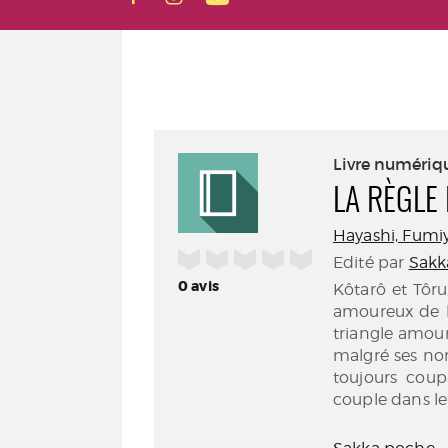
Livre numériq
LA RÈGLE 
Hayashi, Fumiy
/5
Edité par
Sakka
0
avis
Kôtarô et Tôru
amoureux de 
triangle amour
malgré ses no
toujours coup
couple dans le 