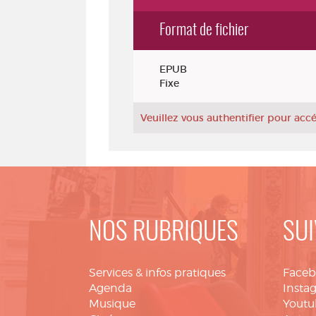
Format de fichier
Exemplaires
EPUB
Fixe
Veuillez vous authentifier pour ac
NOS RUBRIQUES
SUI
Services & infos pratiques
Face
Agenda
Insta
Musique
Youtu