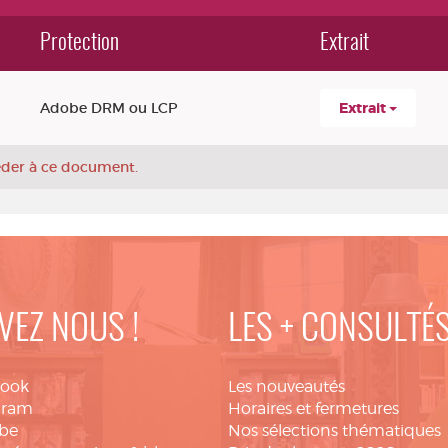
Protection
Extrait
Adobe DRM ou LCP
Extrait
céder à ce document.
VEZ NOUS !
LES + CONSULTÉ
book
Les nouveautés
gram
Horaires et fermetures
be
Nos sélections thématiques