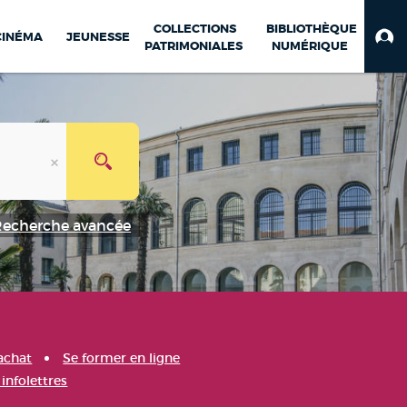
COLLECTIONS
BIBLIOTHÈQUE
CINÉMA
JEUNESSE
PATRIMONIALES
NUMÉRIQUE
Recherche avancée
achat
Se former en ligne
infolettres