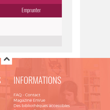
Emprunter
S
INFORMATIONS
FAQ
-
Contact
Magazine EnVue
Des bibliothèques accessibles