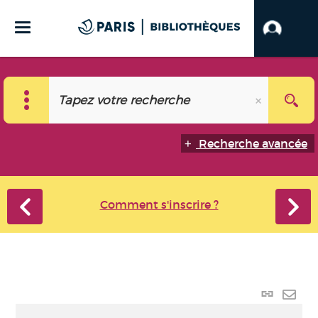
Recherche avancée
Comment s'inscrire ?
Lien p
Envo