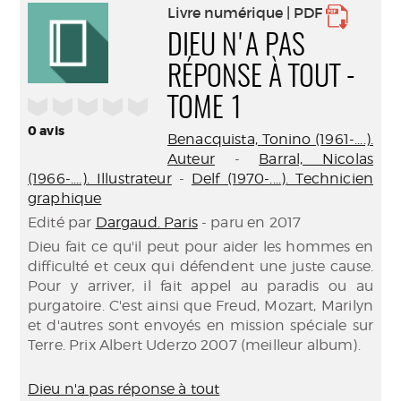
Livre numérique | PDF
DIEU N'A PAS
RÉPONSE À TOUT -
/5
TOME 1
0
avis
Benacquista, Tonino (1961-....).
Auteur
-
Barral, Nicolas
(1966-....). Illustrateur
-
Delf (1970-....). Technicien
graphique
Edité par
Dargaud. Paris
- paru en 2017
Dieu fait ce qu'il peut pour aider les hommes en
difficulté et ceux qui défendent une juste cause.
Pour y arriver, il fait appel au paradis ou au
purgatoire. C'est ainsi que Freud, Mozart, Marilyn
et d'autres sont envoyés en mission spéciale sur
Terre. Prix Albert Uderzo 2007 (meilleur album).
Dieu n'a pas réponse à tout