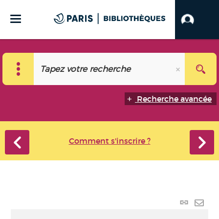
Recherche avancée
Comment s'inscrire ?
Lien p
Envo