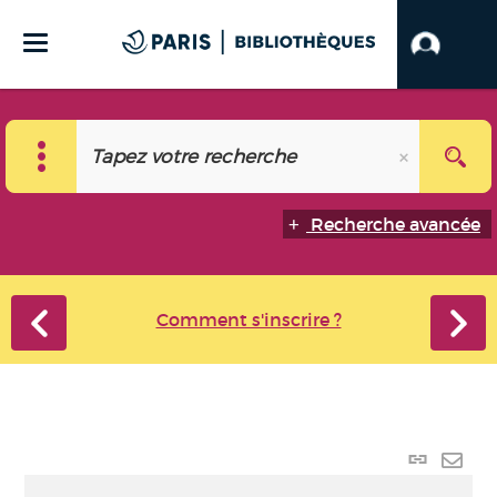
Recherche avancée
Comment s'inscrire ?
Lien p
Envo