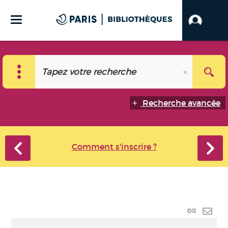
Recherche avancée
Comment s'inscrire ?
Lien p
Envo