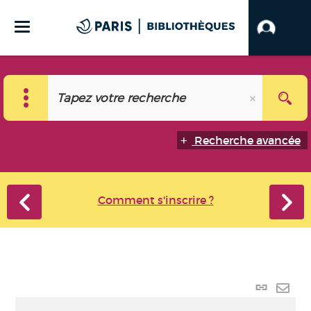
Recherche avancée
Comment s'inscrire ?
Lien p
Envo