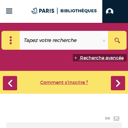
Recherche avancée
Comment s'inscrire ?
Lien p
Envo