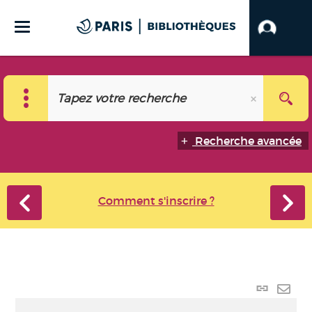
Recherche avancée
Comment s'inscrire ?
Lien p
Envo