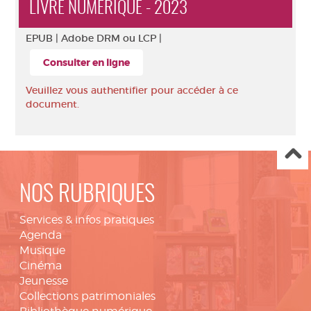
LIVRE NUMÉRIQUE - 2023
EPUB |
Adobe DRM ou LCP |
Consulter en ligne
Veuillez vous authentifier pour accéder à ce
document.
NOS RUBRIQUES
Services & infos pratiques
Agenda
Musique
Cinéma
Jeunesse
Collections patrimoniales