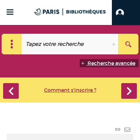
Recherche avancée
Comment s'inscrire ?
Lien p
Envo