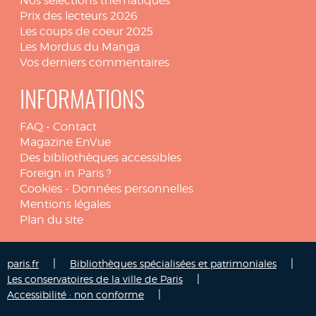
Nos sélections thématiques
Prix des lecteurs 2026
Les coups de coeur 2025
Les Mordus du Manga
Vos derniers commentaires
INFORMATIONS
FAQ
-
Contact
Magazine EnVue
Des bibliothèques accessibles
Foreign in Paris ?
Cookies
-
Données personnelles
Mentions légales
Plan du site
|
|
paris.fr
Bibliothèques spécialisées et patrimoniales
|
Les conservatoires de la ville de Paris
|
Accessibilité : non conforme