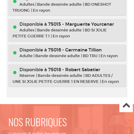
Adultes
|
Bande dessinée adulte
|
BD ONESHOT
TRUONG
|
En rayon
Disponible à
75015 - Marguerite Yourcenar
Adultes
|
Bande dessinée adulte
|
BD SI JOLIE
PETITE GUERRE T.1
|
En rayon
Disponible à
75016 - Germaine Tillion
Adulte
|
Bande dessinée adulte
|
BD TRU
|
En rayon
Disponible à
75018 - Robert Sabatier
Réserve
|
Bande dessinée adulte
|
BD ADULTES /
UNE SI JOLIE PETITE GUERRE 1 EN RESERVE
|
En rayon
NOS RUBRIQUES
Services & infos pratiques