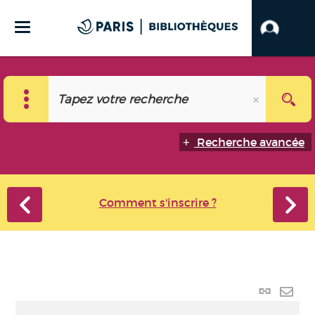
Recherche avancée
Comment s'inscrire ?
Lien p
Envo