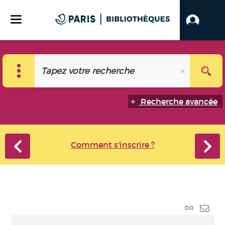
Recherche avancée
Comment s'inscrire ?
Lien p
Envo