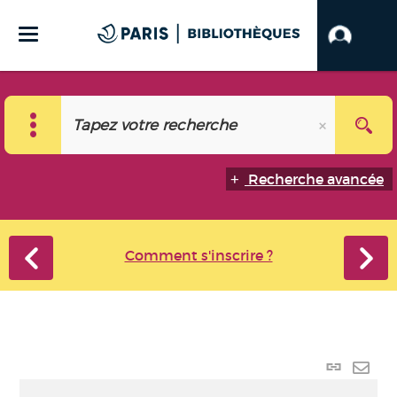
Recherche avancée
Comment s'inscrire ?
Lien p
Envo