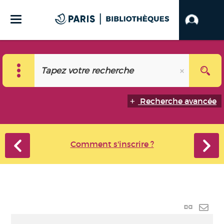
Recherche avancée
Comment s'inscrire ?
Lien p
Envo