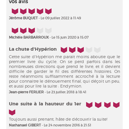
vos avis
5/5
Jérôme BUQUET
- Le 09 juillet 2022 à 11:49
3/5
Michèle BARBARROUX
- Le 15 juin 2020 à 15:07
3/5
La chute d'Hypérion
Cette suite d'Hypérion me parait moins aboutie que le
premier livre du cycle. On se perd parfois dans les
nombreuses directions que prend le livre, et il devient
difficile de garder le fil des différentes histoires. On
reste néanmoins suffisamment accroché à la lecture
pour connaitre le dénouement final, qui déçoit un peu,
et aussi pour lire la suite : Endymion.
Jean-pierre FERLIER
- Le 23 juillet 2018 à 18:41
5/5
Une suite à la hauteur du 1er
Toujours aussi prenant, hâte de découvrir la suite!
Nathanael GIBERT
- Le 24 novembre 2016 à 21:51