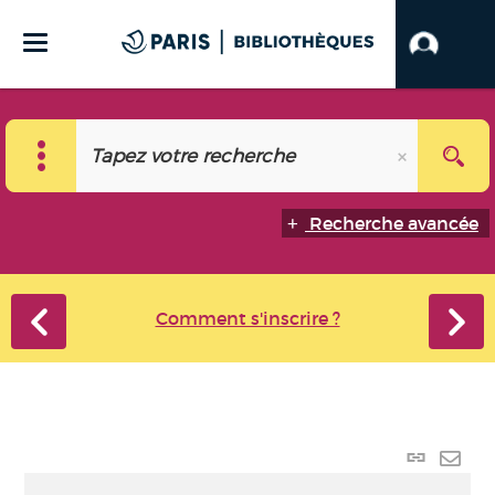
Recherche avancée
Comment s'inscrire ?
Lien p
Envo