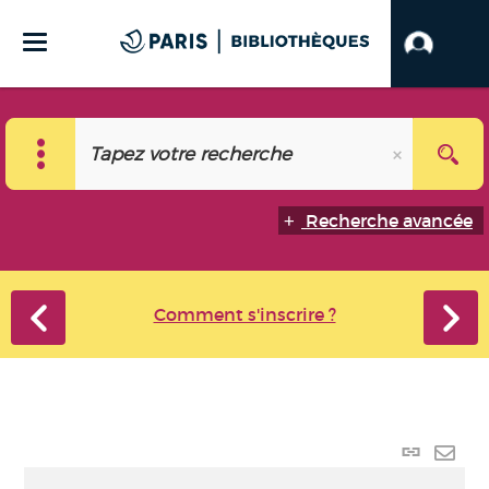
Recherche avancée
Comment s'inscrire ?
Lien p
Envo