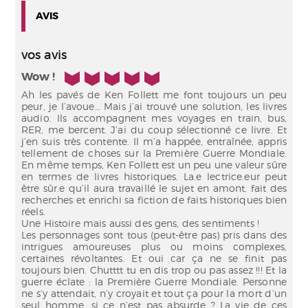
AVIS
vos avis
5/5
Wow !
Ah les pavés de Ken Follett me font toujours un peu
peur, je l’avoue… Mais j’ai trouvé une solution, les livres
audio. Ils accompagnent mes voyages en train, bus,
RER, me bercent. J’ai du coup sélectionné ce livre. Et
j’en suis très contente. Il m’a happée, entraînée, appris
tellement de choses sur la Première Guerre Mondiale.
En même temps, Ken Follett est un peu une valeur sûre
en termes de livres historiques. La.e lectrice.eur peut
être sûr.e qu’il aura travaillé le sujet en amont, fait des
recherches et enrichi sa fiction de faits historiques bien
réels.
Une Histoire mais aussi des gens, des sentiments !
Les personnages sont tous (peut-être pas) pris dans des
intrigues amoureuses plus ou moins complexes,
certaines révoltantes. Et oui car ça ne se finit pas
toujours bien. Chutttt tu en dis trop ou pas assez !!! Et la
guerre éclate : la Première Guerre Mondiale. Personne
ne s’y attendait, n’y croyait et tout ça pour la mort d’un
seul homme, si ce n’est pas absurde ? La vie de ces