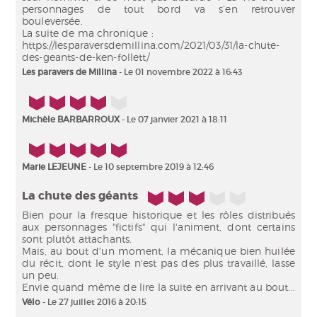
personnages de tout bord va s’en retrouver
bouleversée.
La suite de ma chronique :
https://lesparaversdemillina.com/2021/03/31/la-chute-
des-geants-de-ken-follett/
Les paravers de Millina
- Le 01 novembre 2022 à 16:43
4/5
Michèle BARBARROUX
- Le 07 janvier 2021 à 18:11
5/5
Marie LEJEUNE
- Le 10 septembre 2019 à 12:46
3/5
La chute des géants
Bien pour la fresque historique et les rôles distribués
aux personnages "fictifs" qui l'animent, dont certains
sont plutôt attachants.
Mais, au bout d'un moment, la mécanique bien huilée
du récit, dont le style n'est pas des plus travaillé, lasse
un peu.
Envie quand même de lire la suite en arrivant au bout...
Vélo
- Le 27 juillet 2016 à 20:15