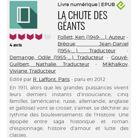
Livre numérique | EPUB
LA CHUTE DES
GÉANTS
4/5
Follett, Ken (1949-....). Auteur
-
Brèque, Jean-Daniel
4
avis
(1954-....). Traducteur
-
Demange, Odile (1955-....). Traducteur
-
Gouyé-
Guilbert, Nathalie. Traducteur
-
Mikhalkov,
Viviane. Traducteur
Edité par
R. Laffont. Paris
- paru en 2012
En 1911, alors que les grandes puissances vivent
leurs derniers instants d'insouciance, cinq
familles (américaine, russe, allemande, anglaise
et galloise) vont se croiser, s'aimer, se déchirer au
rythme des bouleversements de l'Histoire. Une
épopée entre saga historique et roman
d'espionnage, histoire d'amour et lutte des
classes.