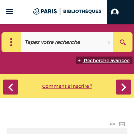
Recherche avancée
Comment s'inscrire ?
Lien p
Envo