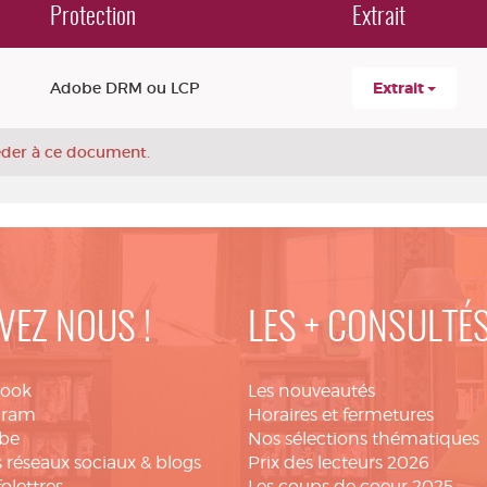
Protection
Extrait
Adobe DRM ou LCP
Extrait
céder à ce document.
VEZ NOUS !
LES + CONSULTÉ
book
Les nouveautés
gram
Horaires et fermetures
be
Nos sélections thématiques
 réseaux sociaux & blogs
Prix des lecteurs 2026
folettres
Les coups de coeur 2025