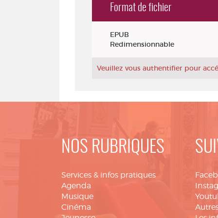
Format de fichier
Exemplaires
EPUB
Redimensionnable
Veuillez vous authentifier pour ac
NOS RUBRIQUES
SUI
Services & infos pratiques
Face
Agenda
Insta
Musique
Youtu
Cinéma
Autres
Jeunesse
Les in