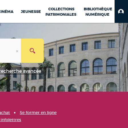
COLLECTIONS
BIBLIOTHÈQUE
CINÉMA
JEUNESSE
PATRIMONIALES
NUMÉRIQUE
Recherche avancée
achat
Se former en ligne
infolettres