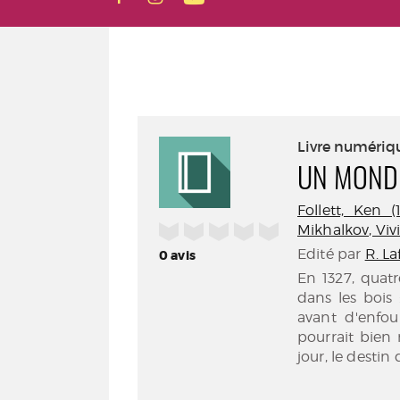
Livre numériq
UN MONDE 
Follett, Ken (1
/5
Mikhalkov, Viv
Edité par
R. La
0
avis
En 1327, quat
dans les bois 
avant d'enfou
pourrait bien
jour, le destin 