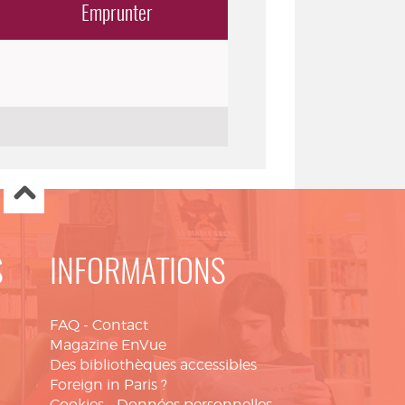
Emprunter
S
INFORMATIONS
FAQ
-
Contact
Magazine EnVue
Des bibliothèques accessibles
Foreign in Paris ?
Cookies
-
Données personnelles