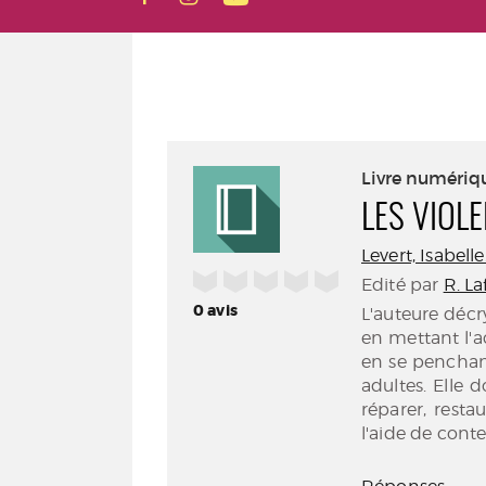
Livre numériq
LES VIOL
Levert, Isabell
/5
Edité par
R. La
0
avis
L'auteure décr
en mettant l'ac
en se penchant
adultes. Elle 
réparer, restau
l'aide de cont