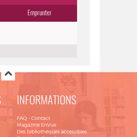
Emprunter
S
INFORMATIONS
FAQ
-
Contact
Magazine EnVue
Des bibliothèques accessibles