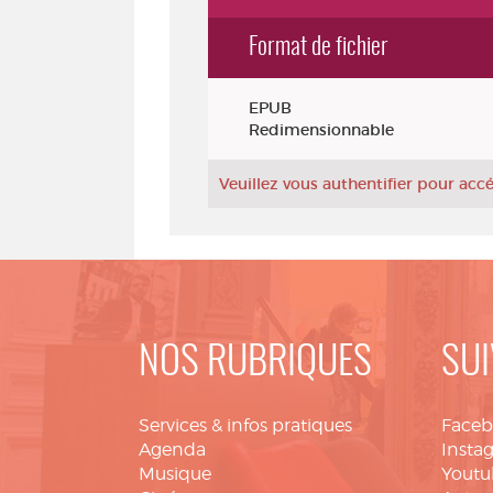
Format de fichier
Exemplaires
EPUB
Redimensionnable
Veuillez vous authentifier pour ac
NOS RUBRIQUES
SUI
Services & infos pratiques
Face
Agenda
Insta
Musique
Youtu