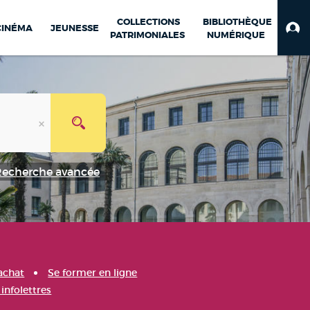
COLLECTIONS
BIBLIOTHÈQUE
CINÉMA
JEUNESSE
PATRIMONIALES
NUMÉRIQUE
Recherche avancée
achat
Se former en ligne
infolettres