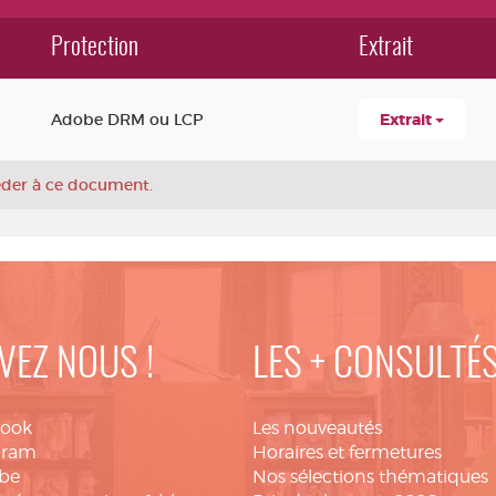
Protection
Extrait
Adobe DRM ou LCP
Extrait
céder à ce document.
VEZ NOUS !
LES + CONSULTÉ
book
Les nouveautés
gram
Horaires et fermetures
be
Nos sélections thématiques