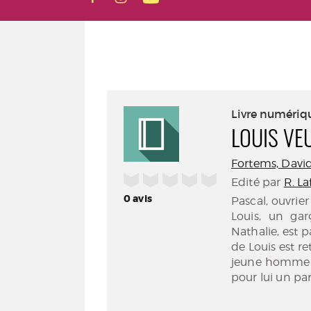
Livre numériq
LOUIS VE
Fortems, David 
/5
Edité par
R. La
0
avis
Pascal, ouvrier
Louis, un ga
Nathalie, est p
de Louis est r
jeune homme s'
pour lui un pa