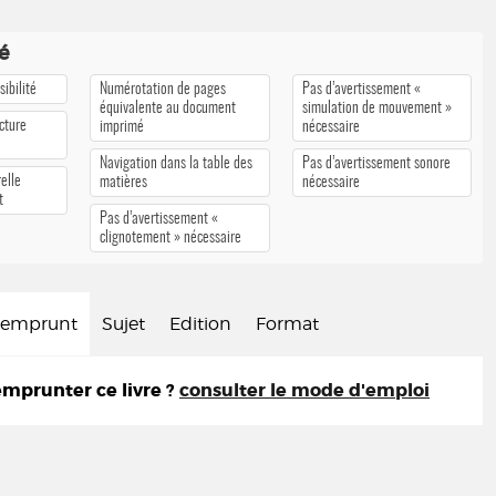
té
ibilité
Numérotation de pages
Pas d’avertissement «
équivalente au document
simulation de mouvement »
cture
imprimé
nécessaire
Navigation dans la table des
Pas d’avertissement sonore
elle
matières
nécessaire
t
Pas d’avertissement «
clignotement » nécessaire
d'emprunt
Sujet
Edition
Format
prunter ce livre ?
consulter le mode d'emploi