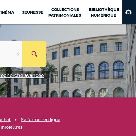
COLLECTIONS
BIBLIOTHÈQUE
CINÉMA
JEUNESSE
PATRIMONIALES
NUMÉRIQUE
Recherche avancée
achat
Se former en ligne
infolettres